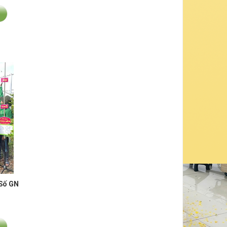
Số GN