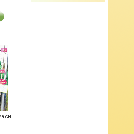
Số GN