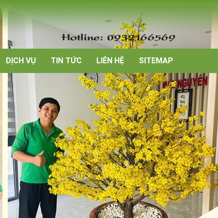
Hotline: 0932166569
DỊCH VỤ
TIN TỨC
LIÊN HỆ
SITEMAP